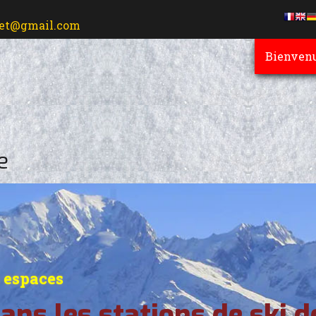
ret@gmail.com
Bienven
e
s espaces
ans les stations de ski d