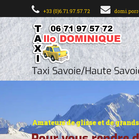
+33 (0)6.71.97.57.72
domi.por
Taxi Savoie/Haute Savoi
Amateurs de glisse et de grand
Pour vous rendre d